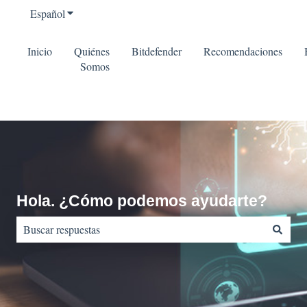
Español
Traducciones de Mostrar submenú de
Inicio
Quiénes
Bitdefender
Recomendaciones
Somos
Hola. ¿Cómo podemos ayudarte?
No hay sugerencias porque el campo de búsqueda está vacío.